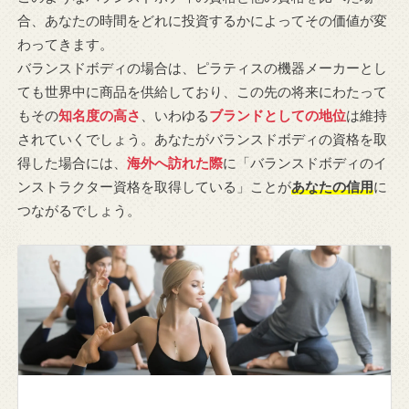
合、あなたの時間をどれに投資するかによってその価値が変
わってきます。
バランスドボディの場合は、ピラティスの機器メーカーとし
ても世界中に商品を供給しており、この先の将来にわたって
もその
知名度の高さ
、いわゆる
ブランドとしての地位
は維持
されていくでしょう。あなたがバランスドボディの資格を取
得した場合には、
海外へ訪れた際
に「バランスドボディのイ
ンストラクター資格を取得している」ことが
あなたの信用
に
つながるでしょう。