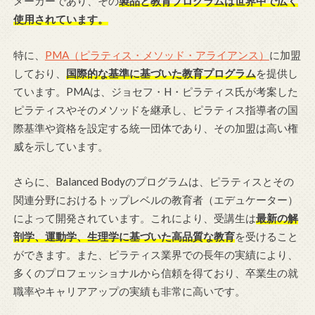
メーカーであり、その
製品と教育プログラムは世界中で広く
使用されています。
特に、
PMA（ピラティス・メソッド・アライアンス）
に加盟
しており、
国際的な基準に基づいた教育プログラム
を提供し
ています。PMAは、ジョセフ・H・ピラティス氏が考案した
ピラティスやそのメソッドを継承し、ピラティス指導者の国
際基準や資格を設定する統一団体であり、その加盟は高い権
威を示しています。
さらに、Balanced Bodyのプログラムは、ピラティスとその
関連分野におけるトップレベルの教育者（エデュケーター）
によって開発されています。これにより、受講生は
最新の解
剖学、運動学、生理学に基づいた高品質な教育
を受けること
ができます。また、ピラティス業界での長年の実績により、
多くのプロフェッショナルから信頼を得ており、卒業生の就
職率やキャリアアップの実績も非常に高いです。