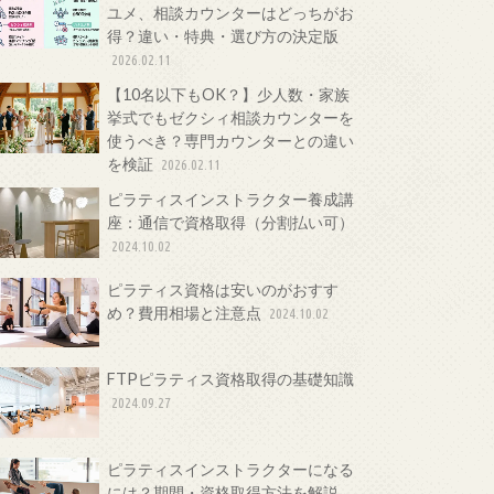
ユメ、相談カウンターはどっちがお
得？違い・特典・選び方の決定版
2026.02.11
【10名以下もOK？】少人数・家族
挙式でもゼクシィ相談カウンターを
使うべき？専門カウンターとの違い
を検証
2026.02.11
ピラティスインストラクター養成講
座：通信で資格取得（分割払い可）
2024.10.02
ピラティス資格は安いのがおすす
め？費用相場と注意点
2024.10.02
FTPピラティス資格取得の基礎知識
2024.09.27
ピラティスインストラクターになる
には？期間・資格取得方法を解説