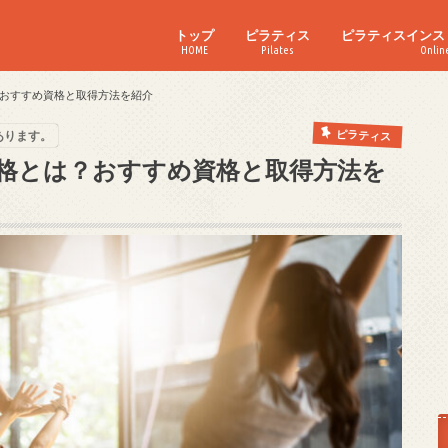
トップ
ピラティス
ピラティスインス
HOME
Pilates
Onlin
ピラティスの資格取得
ピラティスを仕事に
おすすめ資格と取得方法を紹介
ピラティス
あります。
格とは？おすすめ資格と取得方法を