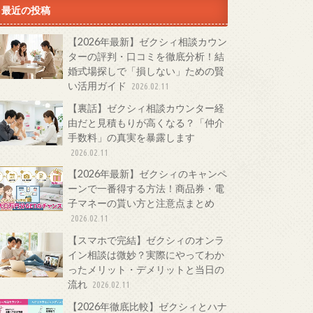
最近の投稿
【2026年最新】ゼクシィ相談カウン
ターの評判・口コミを徹底分析！結
婚式場探しで「損しない」ための賢
い活用ガイド
2026.02.11
【裏話】ゼクシィ相談カウンター経
由だと見積もりが高くなる？「仲介
手数料」の真実を暴露します
2026.02.11
【2026年最新】ゼクシィのキャンペ
ーンで一番得する方法！商品券・電
子マネーの貰い方と注意点まとめ
2026.02.11
【スマホで完結】ゼクシィのオンラ
イン相談は微妙？実際にやってわか
ったメリット・デメリットと当日の
流れ
2026.02.11
【2026年徹底比較】ゼクシィとハナ