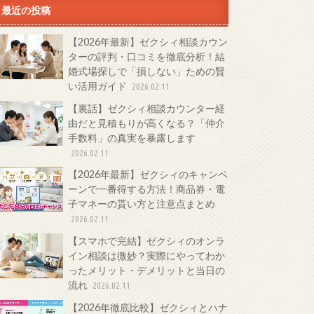
最近の投稿
【2026年最新】ゼクシィ相談カウン
ターの評判・口コミを徹底分析！結
婚式場探しで「損しない」ための賢
い活用ガイド
2026.02.11
【裏話】ゼクシィ相談カウンター経
由だと見積もりが高くなる？「仲介
手数料」の真実を暴露します
2026.02.11
【2026年最新】ゼクシィのキャンペ
ーンで一番得する方法！商品券・電
子マネーの貰い方と注意点まとめ
2026.02.11
【スマホで完結】ゼクシィのオンラ
イン相談は微妙？実際にやってわか
ったメリット・デメリットと当日の
流れ
2026.02.11
【2026年徹底比較】ゼクシィとハナ