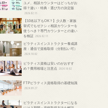
ユメ、相談カウンターはどっちがお
得？違い・特典・選び方の決定版
2026.02.11
【10名以下もOK？】少人数・家族
挙式でもゼクシィ相談カウンターを
使うべき？専門カウンターとの違い
を検証
2026.02.11
ピラティスインストラクター養成講
座：通信で資格取得（分割払い可）
2024.10.02
ピラティス資格は安いのがおすす
め？費用相場と注意点
2024.10.02
FTPピラティス資格取得の基礎知識
2024.09.27
ピラティスインストラクターになる
には？期間・資格取得方法を解説