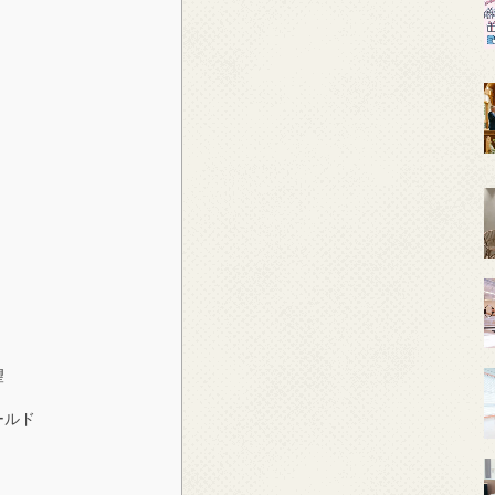
望
ールド