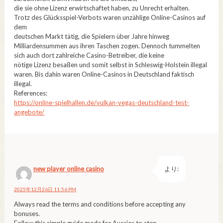
die sie ohne Lizenz erwirtschaftet haben, zu Unrecht erhalten.
Trotz des Glücksspiel-Verbots waren unzählige Online-Casinos auf
dem
deutschen Markt tätig, die Spielern über Jahre hinweg
Milliardensummen aus ihren Taschen zogen. Dennoch tummelten
sich auch dort zahlreiche Casino-Betreiber, die keine
nötige Lizenz besaßen und somit selbst in Schleswig-Holstein illegal
waren. Bis dahin waren Online-Casinos in Deutschland faktisch
illegal.
References:
https://online-spielhallen.de/vulkan-vegas-deutschland-test-
angebote/
new player online casino
より:
2025年12月26日 11:56 PM
Always read the terms and conditions before accepting any
bonuses.
Follow this simple guide made for Aussies to step