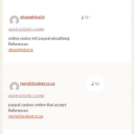
ahsazglobal.in
より:
2025年12月29日 1:14 PM
online casino mit paypal einzahlung
References:
ahsazglobal.in
recruit.brainet.co.za
より:
2025年12月29日 1:35 PM
paypal casinos online that accept
References:
recruit.brainet.co.za