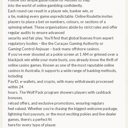
into the world of online gambling confidently.
Each round can result in a player win, banker win, or
a tie, making every game unpredictable. Online Roulette invites
players to place a bet on numbers, colours, or sections of a
spinning wheel. These organisations abide by strict rules and offer
regular audits to ensure advanced
security and fair play. You’ll find that global licenses from expert
regulatory bodies – like the Curaçao Gaming Authority or
Gaming Control Anjouan – back many offshore casinos.
If you’ve ever shouted at a pokie screen at 1 AM or grinned over a
blackjack win while your mate busts, you already know the thrill of
online casino games. Known as one of the most reputable online
casinos in Australia, it supports a wide range of banking methods,
including
PayID, e-wallets, and crypto, with many withdrawals processed
within 24
hours. The Wolf Pack program showers players with cashback
bonuses,
reload offers, and exclusive promotions, ensuring regulars
feel valued. Whether you’re chasing the biggest welcome package,
lightning-fast payouts, or the most exciting pokies and live dealer
games, there’s a perfect fit
here for every type of player.