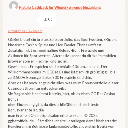
Pistolo Cashback für Wiederkehrende Einzahlung
より:
2025年12月20日 7:35 AM
GGBet bietet ein breites Spielportfolio, das Sportwetten, E-Sport,
klassische Casino-Spiele und Live-Dealer-Tische umfasst.
Zusätzlich gibt es regelmäßige Reload-Boni, Freispiele und
Aktionen für Sportwetten. Alternativ kannst du direkt im mobilen
Browser spielen – schnell und sicher.
Gewinne aus Freispielen sind ebenfalls 40x umzusetzen. Der
Willkommensbonus im GGBet Casino ist ziemlich großzügig – bis
zu 3.500 € Bonusgeld plus 900 Freispiele sind drin.
Aber das ist noch lange nicht alles, was es im Bonusportfolio dieser
Casinoplattform zu entdecken gibt.
Sie fragen sich bestimmt bereits jetzt, ob es einen GG Bet Casino
Bonus
ohne Einzahlung gibt, da dies schließlich die beliebteste
Bonusvariante ist, die
man in einem Online Spielsalon erhalten kann. © 2025
ggbetofficial.de – Sämtliche Inhalte unterliegen dem Urheberrecht.
Regulierung & Betriebserlaubnisggbetofficial.de ist im Besitz von