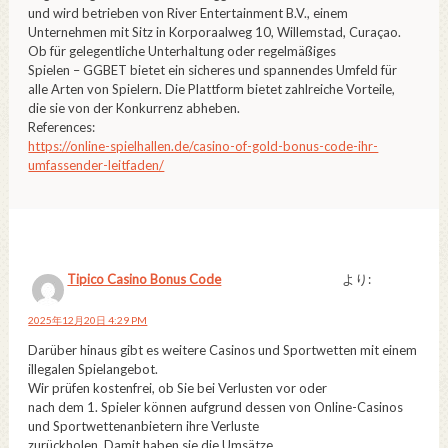
und wird betrieben von River Entertainment B.V., einem
Unternehmen mit Sitz in Korporaalweg 10, Willemstad, Curaçao.
Ob für gelegentliche Unterhaltung oder regelmäßiges
Spielen – GGBET bietet ein sicheres und spannendes Umfeld für
alle Arten von Spielern. Die Plattform bietet zahlreiche Vorteile,
die sie von der Konkurrenz abheben.
References:
https://online-spielhallen.de/casino-of-gold-bonus-code-ihr-
umfassender-leitfaden/
Tipico Casino Bonus Code
より:
2025年12月20日 4:29 PM
Darüber hinaus gibt es weitere Casinos und Sportwetten mit einem
illegalen Spielangebot.
Wir prüfen kostenfrei, ob Sie bei Verlusten vor oder
nach dem 1. Spieler können aufgrund dessen von Online-Casinos
und Sportwettenanbietern ihre Verluste
zurückholen. Damit haben sie die Umsätze,