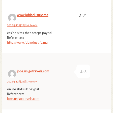
www.jobindustrie.ma
より:
2025年12月29日 6:54 AM
casino sites that accept paypal
References:
http://www.jobindustrie.ma
jobs.unigotravels.com
より:
2025年12月29日 7:06 AM
online slots uk paypal
References:
jobs.unigotravels.com