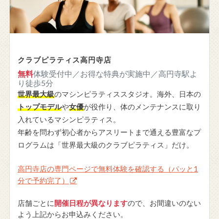
クラブピラティス高円寺店
無料
体験受付中／お得な特典が実施中／高円寺駅よ
り徒歩5分
世界最大級
のマシンピラティススタジオ。海外、日本の
トップモデル
や
女優
が役作り、体のメンテナンスに取り
入れているマシンピラティス。
年齢を問わず初心者からアスリートまで通える豊富なプ
ログラムは「世界最大級のクラブピラティス」だけ。
高円寺店の専門ページで無料体験を確認する（パッと1
分で予約完了）
店舗ごとに
開催日程が異なります
ので、お間違いのない
よう上記からお申込みください。