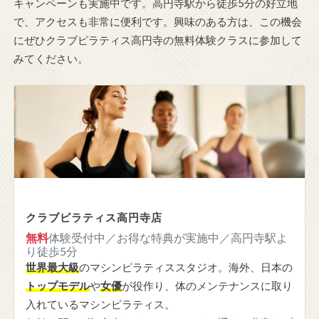
キャンペーンも実施中です。高円寺駅から徒歩5分の好立地
で、アクセスも非常に便利です。興味のある方は、この機会
にぜひクラブピラティス高円寺の無料体験クラスに参加して
みてください。
クラブピラティス高円寺店
無料
体験受付中／お得な特典が実施中／高円寺駅よ
り徒歩5分
世界最大級
のマシンピラティススタジオ。海外、日本の
トップモデル
や
女優
が役作り、体のメンテナンスに取り
入れているマシンピラティス。