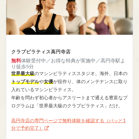
クラブピラティス高円寺店
無料
体験受付中／お得な特典が実施中／高円寺駅よ
り徒歩5分
世界最大級
のマシンピラティススタジオ。海外、日本の
トップモデル
や
女優
が役作り、体のメンテナンスに取り
入れているマシンピラティス。
年齢を問わず初心者からアスリートまで通える豊富なプ
ログラムは「世界最大級のクラブピラティス」だけ。
高円寺店の専門ページで無料体験を確認する（パッと1
分で予約完了）