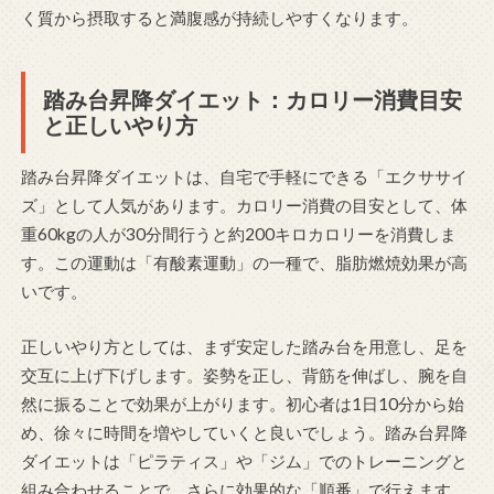
く質から摂取すると満腹感が持続しやすくなります。
踏み台昇降ダイエット：カロリー消費目安
と正しいやり方
踏み台昇降ダイエットは、自宅で手軽にできる「エクササイ
ズ」として人気があります。カロリー消費の目安として、体
重60kgの人が30分間行うと約200キロカロリーを消費しま
す。この運動は「有酸素運動」の一種で、脂肪燃焼効果が高
いです。
正しいやり方としては、まず安定した踏み台を用意し、足を
交互に上げ下げします。姿勢を正し、背筋を伸ばし、腕を自
然に振ることで効果が上がります。初心者は1日10分から始
め、徐々に時間を増やしていくと良いでしょう。踏み台昇降
ダイエットは「ピラティス」や「ジム」でのトレーニングと
組み合わせることで、さらに効果的な「順番」で行えます。